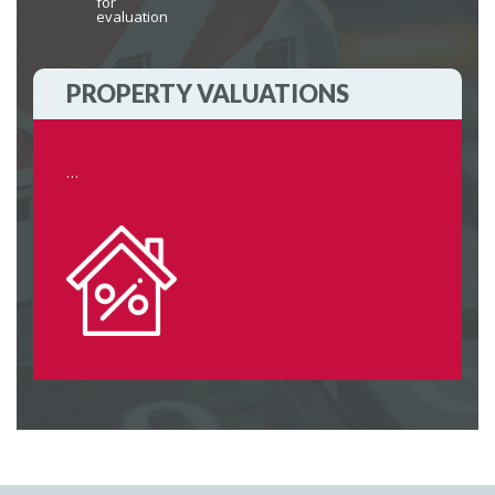
for
evaluation
PROPERTY VALUATIONS
…