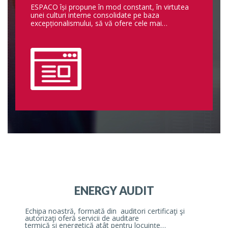
ESPACO își propune în mod constant, în virtutea
unei culturi interne consolidate pe baza
excepționalismului, să vă ofere cele mai…
ENERGY AUDIT
Echipa noastră, formată din auditori certificaţi şi
autorizaţi oferă servicii de auditare
termică şi energetică atât pentru locuinţe…