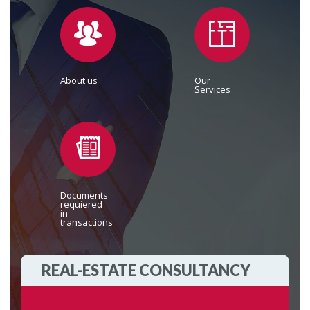
About
us
Our
Services
Documents
requiered
in
transactions
REAL-ESTATE CONSULTANCY