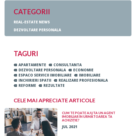
CATEGORII
REAL-ESTATE NEWS
DEZVOLTARE PERSONALA
TAGURI
APARTAMENTE
CONSULTANTA
DEZVOLTARE PERSONALA
ECONOMIE
ESPACO SERVICII IMOBILIARE
IMOBILIARE
INCHIRIERI SPATII
REALIZARE PROFESIONALA
REFORME
REZULTATE
CELE MAI APRECIATE ARTICOLE
CUM TE POATE AJUTA UN AGENT
IMOBILIAR ÎN URMĂTOAREA TA
ACHIZIȚIE?
JUL 2021