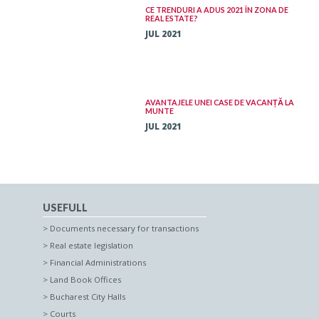
CE TRENDURI A ADUS 2021 ÎN ZONA DE
REAL ESTATE?
JUL 2021
AVANTAJELE UNEI CASE DE VACANȚĂ LA
MUNTE
JUL 2021
USEFULL
Documents necessary for transactions
Real estate legislation
Financial Administrations
Land Book Offices
Bucharest City Halls
Courts