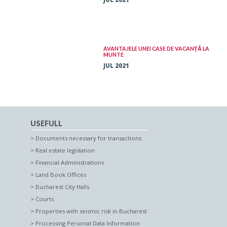
AVANTAJELE UNEI CASE DE VACANȚĂ LA
MUNTE
JUL 2021
USEFULL
Documents necessary for transactions
Real estate legislation
Financial Administrations
Land Book Offices
Bucharest City Halls
Courts
Properties with seismic risk in Bucharest
Processing Personal Data Information