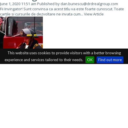
June 1, 2020 11:51 am
Published by
dan.bunescu@drdrealgroup.com
Fii Invingator! Sunt convinsa ca acest titlu va este foarte cunoscut. Toate
cartile si cursurile de dezvoltare ne invata cum...
View Article
This website uses cookies to provide visitors with a better browsing
experience and services tailored to their needs.
OK
Find out more
Cand o sa fiu mare…
May 30, 2020 9:49 am
Published by
dan.bunescu@drdrealgroup.com
Ce ai vrea sa devii cand o sa fii mare? Aceasta este o intrebare care
trezeste multe amintiri. Ati auzit-o...
View Article