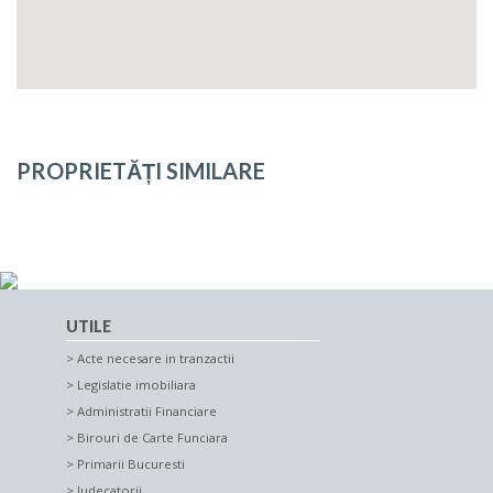
PROPRIETĂȚI SIMILARE
UTILE
Acte necesare in tranzactii
Legislatie imobiliara
Administratii Financiare
Birouri de Carte Funciara
Primarii Bucuresti
Judecatorii