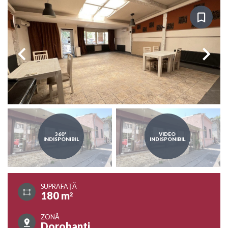
360º
VIDEO
INDISPONIBIL
INDISPONIBIL
SUPRAFAȚĂ
180 m
2
ZONĂ
Dorobanti