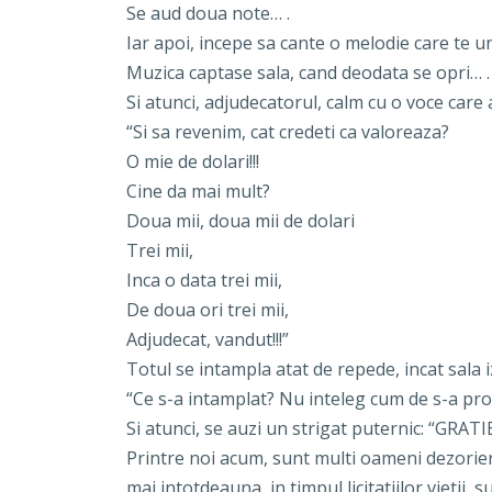
Se aud doua note… .
Iar apoi, incepe sa cante o melodie care te u
Muzica captase sala, cand deodata se opri… . 
Si atunci, adjudecatorul, calm cu o voce care 
“Si sa revenim, cat credeti ca valoreaza?
O mie de dolari!!!
Cine da mai mult?
Doua mii, doua mii de dolari
Trei mii,
Inca o data trei mii,
De doua ori trei mii,
Adjudecat, vandut!!!”
Totul se intampla atat de repede, incat sala iz
“Ce s-a intamplat? Nu inteleg cum de s-a pro
Si atunci, se auzi un strigat puternic: “GRA
Printre noi acum, sunt multi oameni dezorient
mai intotdeauna, in timpul licitatiilor vietii,