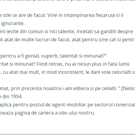
e stie ce are de facut. Vine in intampinarea fiecaruia si ii
i ignorante.
ni iesite din comun si nici talente, incetati sa ganditi despre
 atat de multe lucruri de facut, atat pentru sine cat si pentr
entru a fi genial, superb, talentat si minunat?”
entat si minunat? Fiind retras, nu ai niciun plus in fata lumii.
 cu atat mai mult, in mod inconstient, le dam voie celorlalti 
at, prin prezenta noastra i-am elibera si pe ceilalti. “ [Nels
 din 1994.
aplica
pentru
postul de agent imobiliar
pe sectorul
comercia
ceseaza pagina de
cariera
a site-ului nostru.