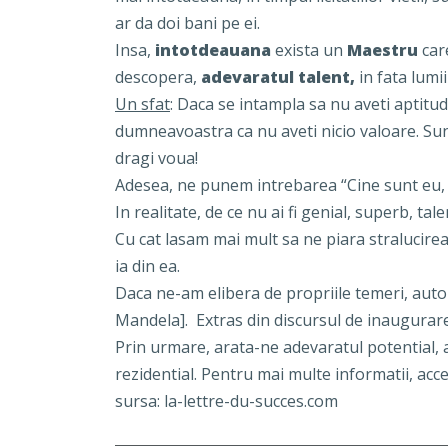
ar da doi bani pe ei.
Insa,
intotdeauana
exista un
Maestru
car
descopera,
adevaratul talent,
in fata lumi
Un sfat
: Daca se intampla sa nu aveti aptitudi
dumneavoastra ca nu aveti nicio valoare. Sunt
dragi voua!
Adesea, ne punem intrebarea “Cine sunt eu, p
In realitate, de ce nu ai fi genial, superb, tal
Cu cat lasam mai mult sa ne piara stralucirea,
ia din ea.
Daca ne-am elibera de propriile temeri, autom
Mandela]. Extras din discursul de inaugurare
Prin urmare, arata-ne adevaratul potential,
rezidential
. Pentru mai multe informatii, ac
sursa: la-lettre-du-succes.com