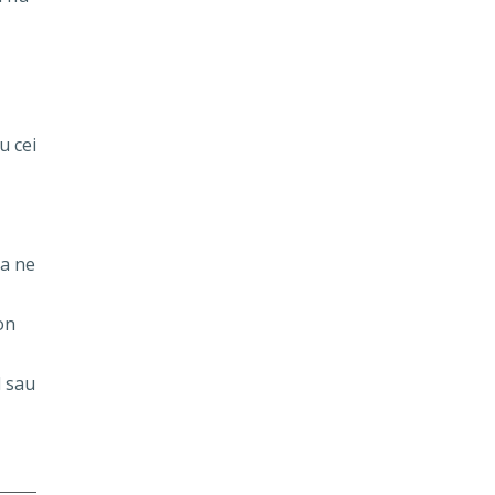
u cei
sa ne
on
l
sau