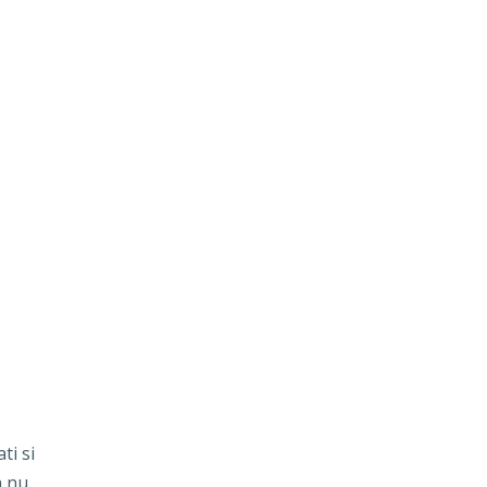
ti si
a nu