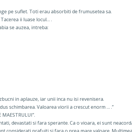
nge pe suflet. Toti erau absorbiti de frumusetea sa.
Tacerea ii luase locul… .
abia se auzea, intreba:
bucni in aplauze, iar unii inca nu isi revenisera.
dus schimbarea. Valoarea viorii a crescut enorm … .”
TIE MAESTRULUI”.
ati, devastati si fara sperante. Ca o vioara, ei sunt neacorda
 sunt considerati prafuiti si fara o prea mare valoare. Multime