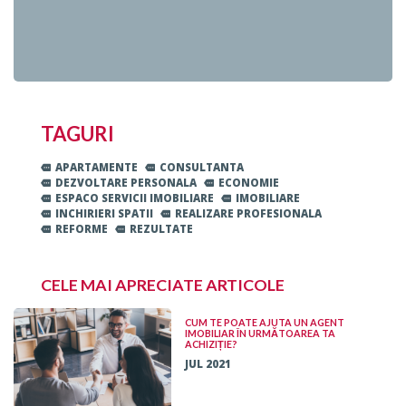
TAGURI
APARTAMENTE
CONSULTANTA
DEZVOLTARE PERSONALA
ECONOMIE
ESPACO SERVICII IMOBILIARE
IMOBILIARE
INCHIRIERI SPATII
REALIZARE PROFESIONALA
REFORME
REZULTATE
CELE MAI APRECIATE ARTICOLE
CUM TE POATE AJUTA UN AGENT
IMOBILIAR ÎN URMĂTOAREA TA
ACHIZIȚIE?
JUL 2021