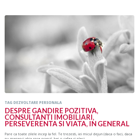
TAG DEZVOLTARE PERSONALA
DESPRE GANDIRE POZITIVA,
CONSULTANTI IMOBILIARI,
PERSEVERENTA SI VIATA, IN GENERAL
Pare ca toate zilele incep la fel. Te trezesti, iei micul dejun (daca o faci, daca
nu mananci abia spre pranz), bei o cafea si pleci...